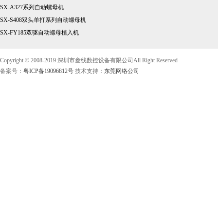
SX-A327系列自动螺母机
SX-S408双头单打系列自动螺母机
SX-FY185双驱自动螺母植入机
Copyright © 2008-2019 深圳市叁线数控设备有限公司All Right Reserved
备案号：
粤ICP备19096812号
技术支持：
东莞网络公司