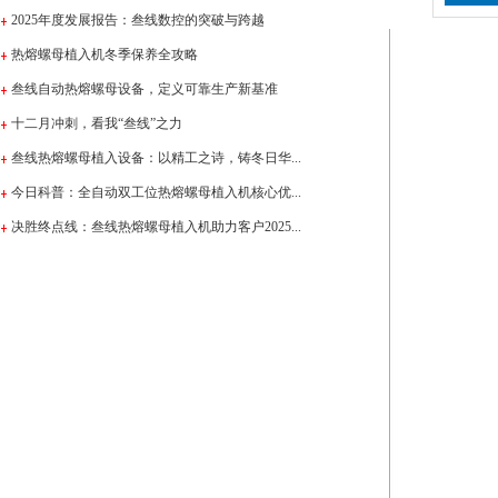
2025年度发展报告：叁线数控的突破与跨越
热熔螺母植入机冬季保养全攻略
叁线自动热熔螺母设备，定义可靠生产新基准
十二月冲刺，看我“叁线”之力
叁线热熔螺母植入设备：以精工之诗，铸冬日华...
今日科普：全自动双工位热熔螺母植入机核心优...
决胜终点线：叁线热熔螺母植入机助力客户2025...