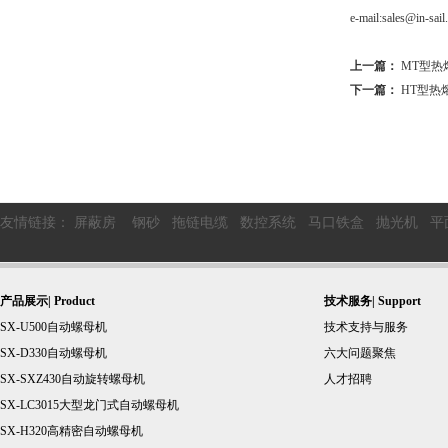
e-mail:sales@in-sai
上一篇：
MT型热
下一篇：
HT型热
友情链接：
屏蔽房
钢砂
拖链电缆
数控系统
马口铁盒
抛光机
平
产品展示| Product
技术服务| Support
SX-U500自动螺母机
技术支持与服务
SX-D330自动螺母机
六大问题聚焦
SX-SXZ430自动旋转螺母机
人才招聘
SX-LC3015大型龙门式自动螺母机
SX-H320高精密自动螺母机