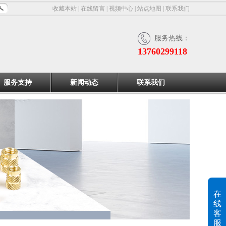
收藏本站
|
在线留言
|
视频中心
|
站点地图
|
联系我们
服务热线：
13760299118
服务支持
新闻动态
联系我们
在
线
客
服