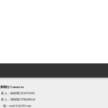
系我们| Contact us
 系 人：孙经理13510754191
 系 人：邓经理13760299118
 箱：sxsk111@163.com