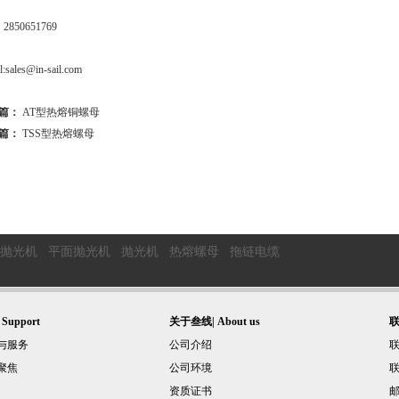
2850651769
l:sales@in-sail.com
篇：
AT型热熔铜螺母
篇：
TSS型热熔螺母
抛光机
平面抛光机
抛光机
热熔螺母
拖链电缆
Support
关于叁线| About us
联
与服务
公司介绍
联
聚焦
公司环境
联
资质证书
邮