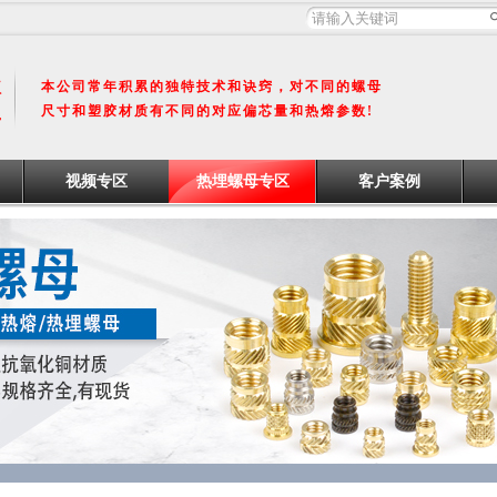
级
本公司常年积累的独特技术和诀窍，对不同的螺母
工
尺寸和塑胶材质有不同的对应偏芯量和热熔参数!
视频专区
热埋螺母专区
客户案例