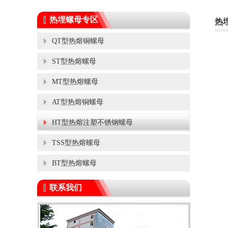
热埋螺母专区
热
QT型热熔铜螺母
ST型热熔螺母
MT型热熔螺母
AT型热熔铜螺母
HT型热熔注塑不锈钢螺母
TSS型热熔螺母
BT型热熔螺母
联系我们