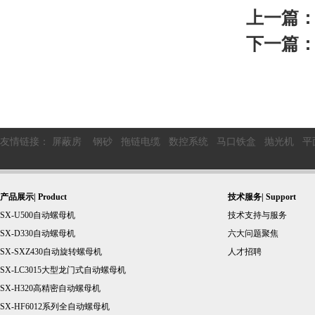
上一篇
下一篇
友情链接：
屏蔽房
钢砂
拖链电缆
数控系统
马口铁盒
抛光机
平
产品展示| Product
技术服务| Support
SX-U500自动螺母机
技术支持与服务
SX-D330自动螺母机
六大问题聚焦
SX-SXZ430自动旋转螺母机
人才招聘
SX-LC3015大型龙门式自动螺母机
SX-H320高精密自动螺母机
SX-HF6012系列全自动螺母机