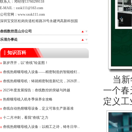
联系人：邓经理13760299118
E-MAIL：sxsk111@163.com
公司官网：
www.sxsk111.com
深圳宝安区松岗街道松裕路20号永建鸿高新科技园
叁线数控昆山分公司
乐清办事处
知识百科
新岁序开，以“叁线”绘蓝图！
叁线热熔螺母植入设备——精密制造的智能植钉...
当新年
叁线热熔螺母机：铸就精密制造新纪元，2026开...
一个春
2025年度发展报告：叁线数控的突破与跨越
定义工
热熔螺母植入机冬季保养全攻略
叁线自动热熔螺母设备，定义可靠生产新基准
十二月冲刺，看我“叁线”之力
叁线热熔螺母植入设备：以精工之诗，铸冬日华...