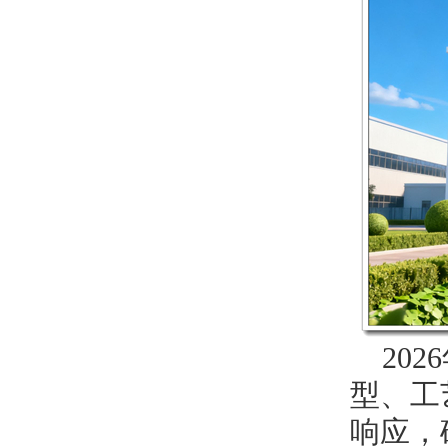
202
型、工
响应，