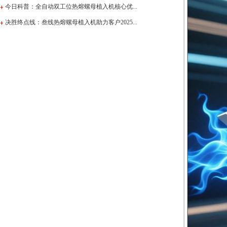
今日科普：全自动双工位热熔螺母植入机核心优...
决胜终点线：叁线热熔螺母植入机助力客户2025...