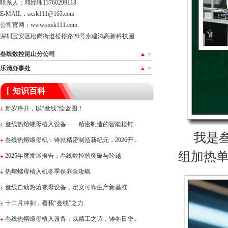
联系人：邓经理13760299118
E-MAIL：sxsk111@163.com
公司官网：
www.sxsk111.com
深圳宝安区松岗街道松裕路20号永建鸿高新科技园
叁线数控昆山分公司
乐清办事处
知识百科
新岁序开，以“叁线”绘蓝图！
叁线热熔螺母植入设备——精密制造的智能植钉...
我是叁
叁线热熔螺母机：铸就精密制造新纪元，2026开...
组加热
2025年度发展报告：叁线数控的突破与跨越
热熔螺母植入机冬季保养全攻略
叁线自动热熔螺母设备，定义可靠生产新基准
十二月冲刺，看我“叁线”之力
叁线热熔螺母植入设备：以精工之诗，铸冬日华...