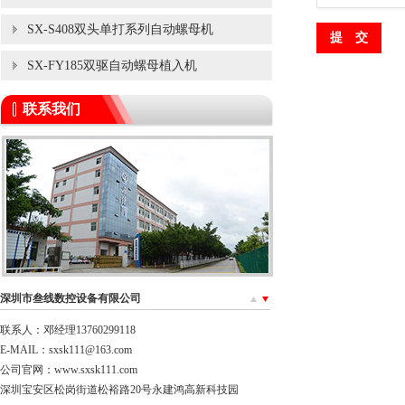
SX-S408双头单打系列自动螺母机
提 交
SX-FY185双驱自动螺母植入机
联系我们
深圳市叁线数控设备有限公司
联系人：邓经理13760299118
E-MAIL：sxsk111@163.com
公司官网：
www.sxsk111.com
深圳宝安区松岗街道松裕路20号永建鸿高新科技园