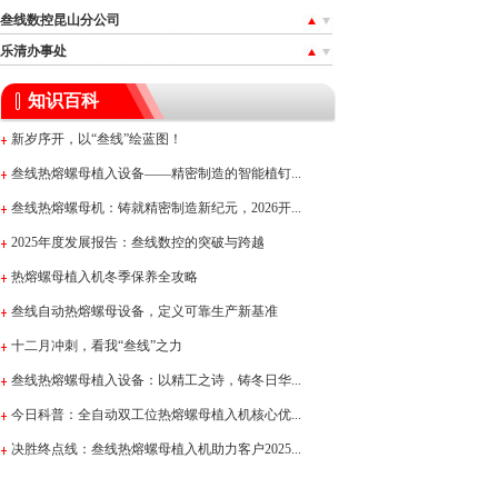
叁线数控昆山分公司
乐清办事处
知识百科
新岁序开，以“叁线”绘蓝图！
叁线热熔螺母植入设备——精密制造的智能植钉...
叁线热熔螺母机：铸就精密制造新纪元，2026开...
2025年度发展报告：叁线数控的突破与跨越
热熔螺母植入机冬季保养全攻略
叁线自动热熔螺母设备，定义可靠生产新基准
十二月冲刺，看我“叁线”之力
叁线热熔螺母植入设备：以精工之诗，铸冬日华...
今日科普：全自动双工位热熔螺母植入机核心优...
决胜终点线：叁线热熔螺母植入机助力客户2025...