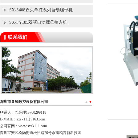
SX-S408双头单打系列自动螺母机
SX-FY185双驱自动螺母植入机
联系我们
深圳市叁线数控设备有限公司
联系人：邓经理13760299118
E-MAIL：sxsk111@163.com
公司官网：
www.sxsk111.com
深圳宝安区松岗街道松裕路20号永建鸿高新科技园