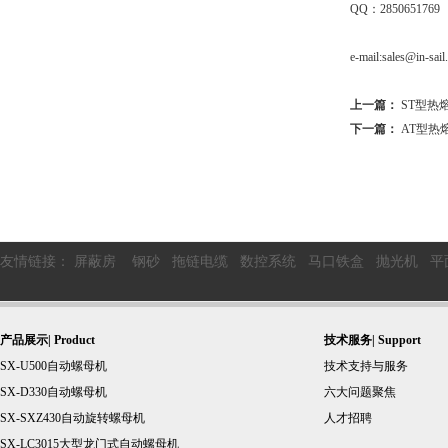
QQ：2850651769
e-mail:sales@in-sai
上一篇：
ST型热
下一篇：
AT型热
友情链接：
屏蔽房
钢砂
拖链电缆
数控系统
马口铁盒
抛光机
平
产品展示| Product
技术服务| Support
SX-U500自动螺母机
技术支持与服务
SX-D330自动螺母机
六大问题聚焦
SX-SXZ430自动旋转螺母机
人才招聘
SX-LC3015大型龙门式自动螺母机