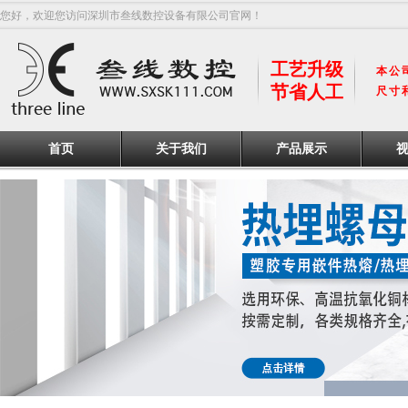
您好，欢迎您访问深圳市叁线数控设备有限公司官网！
工艺升级
本公
节省人工
尺寸
首页
关于我们
产品展示