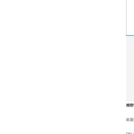
精密
欢迎垂