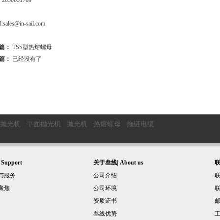
2850651769
l:sales@in-sail.com
篇：
TSS型热熔螺母
篇：
已经没有了
抛光机
平面抛光机
抛光机
热熔螺母
拖链电缆
Support
关于叁线| About us
联
与服务
公司介绍
联
聚焦
公司环境
联
资质证书
邮
叁线优势