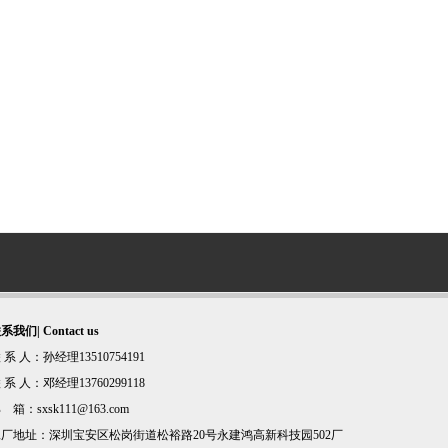
系我们| Contact us
 系 人：孙经理13510754191
 系 人：邓经理13760299118
 箱：sxsk111@163.com
工厂地址：深圳宝安区松岗街道松裕路20号永建鸿高新科技园502厂