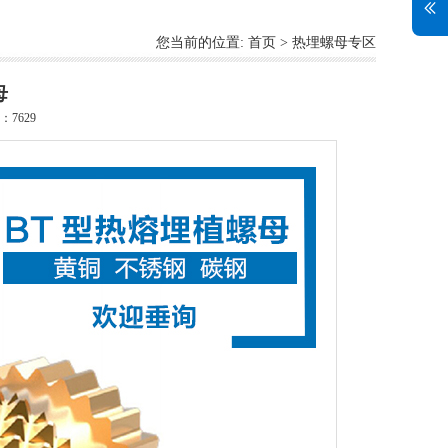
您当前的位置:
首页
> 热埋螺母专区
母
击：
7629