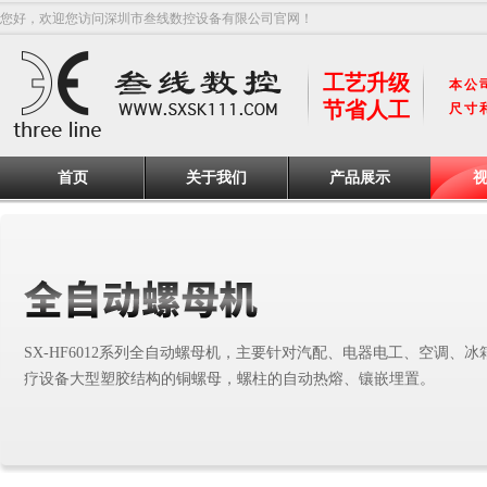
您好，欢迎您访问深圳市叁线数控设备有限公司官网！
工艺升级
本公
节省人工
尺寸
首页
关于我们
产品展示
SX-HF6012系列全自动螺母机，主要针对汽配、电器电工、空调、
疗设备大型塑胶结构的铜螺母，螺柱的自动热熔、镶嵌埋置。