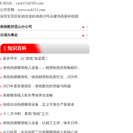
E-MAIL：sxsk111@163.com
公司官网：
www.sxsk111.com
深圳宝安区松岗街道松裕路20号永建鸿高新科技园
叁线数控昆山分公司
乐清办事处
知识百科
新岁序开，以“叁线”绘蓝图！
叁线热熔螺母植入设备——精密制造的智能植钉...
叁线热熔螺母机：铸就精密制造新纪元，2026开...
2025年度发展报告：叁线数控的突破与跨越
热熔螺母植入机冬季保养全攻略
叁线自动热熔螺母设备，定义可靠生产新基准
十二月冲刺，看我“叁线”之力
叁线热熔螺母植入设备：以精工之诗，铸冬日华...
今日科普：全自动双工位热熔螺母植入机核心优...