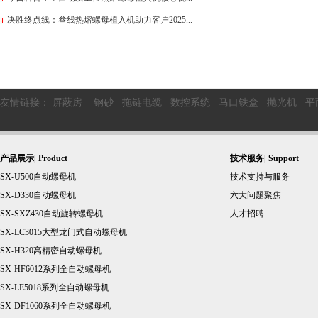
决胜终点线：叁线热熔螺母植入机助力客户2025...
友情链接：
屏蔽房
钢砂
拖链电缆
数控系统
马口铁盒
抛光机
平
产品展示| Product
技术服务| Support
SX-U500自动螺母机
技术支持与服务
SX-D330自动螺母机
六大问题聚焦
SX-SXZ430自动旋转螺母机
人才招聘
SX-LC3015大型龙门式自动螺母机
SX-H320高精密自动螺母机
SX-HF6012系列全自动螺母机
SX-LE5018系列全自动螺母机
SX-DF1060系列全自动螺母机