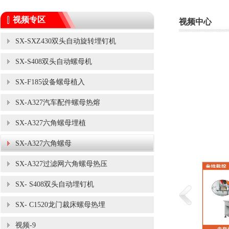
视频专区
视频中心
SX-SXZ430双头自动旋转埋钉机
SX-S408双头自动螺母机
SX-F185设备螺母植入
SX-A327汽车配件螺母热熔
SX-A327六角螺母埋植
SX-A327六角螺母
SX-A327过滤网六角螺母热压
SX- S408双头自动埋钉机
SX- C1520龙门裁床螺母热埋
视频-9