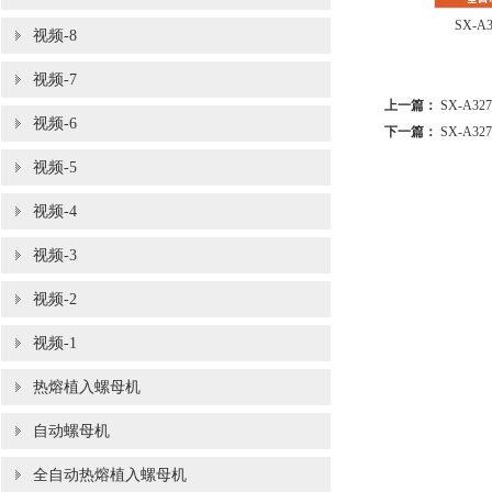
SX-
视频-8
视频-7
上一篇：
SX-A3
视频-6
下一篇：
SX-A
视频-5
视频-4
视频-3
视频-2
视频-1
热熔植入螺母机
自动螺母机
全自动热熔植入螺母机