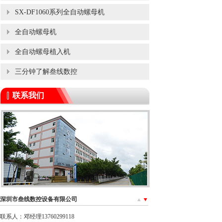
SX-DF1060系列全自动螺母机
全自动螺母机
全自动螺母植入机
三分钟了解叁线数控
联系我们
深圳市叁线数控设备有限公司
联系人：邓经理13760299118