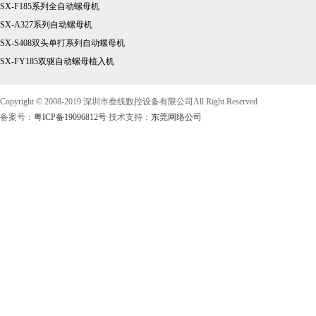
SX-F185系列全自动螺母机
SX-A327系列自动螺母机
SX-S408双头单打系列自动螺母机
SX-FY185双驱自动螺母植入机
Copyright © 2008-2019 深圳市叁线数控设备有限公司All Right Reserved
备案号：
粤ICP备19096812号
技术支持：
东莞网络公司