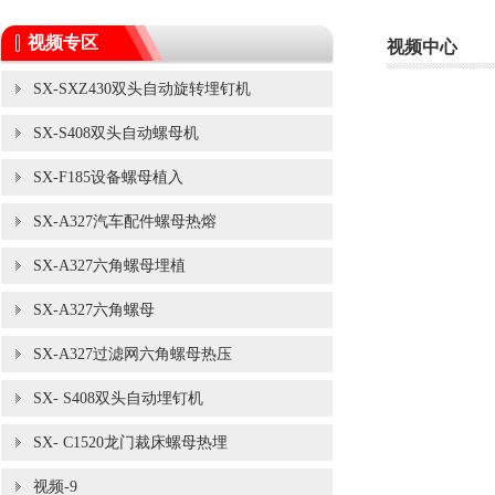
视频专区
视频中心
SX-SXZ430双头自动旋转埋钉机
SX-S408双头自动螺母机
SX-F185设备螺母植入
SX-A327汽车配件螺母热熔
SX-A327六角螺母埋植
SX-A327六角螺母
SX-A327过滤网六角螺母热压
SX- S408双头自动埋钉机
SX- C1520龙门裁床螺母热埋
视频-9