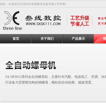
您好，欢迎您访问深圳市叁线数控设备有限公司官网！
工艺升级
本公
节省人工
尺寸
首页
关于我们
产品展示
SX-HF6012系列全自动螺母机，主要针对汽配、电器电工、空调、
疗设备大型塑胶结构的铜螺母，螺柱的自动热熔、镶嵌埋置。