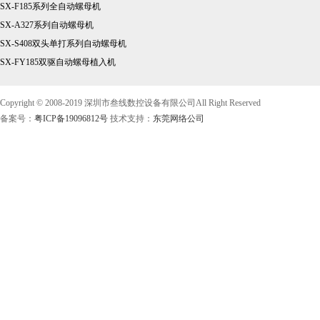
SX-F185系列全自动螺母机
SX-A327系列自动螺母机
SX-S408双头单打系列自动螺母机
SX-FY185双驱自动螺母植入机
Copyright © 2008-2019 深圳市叁线数控设备有限公司All Right Reserved
备案号：
粤ICP备19096812号
技术支持：
东莞网络公司