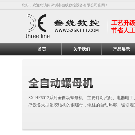
您好，欢迎您访问深圳市叁线数控设备有限公司官网！
工艺升
节省人
首页
关于我们
产品展示
SX-HF6012系列全自动螺母机，主要针对汽配、电器电
疗设备大型塑胶结构的铜螺母，螺柱的自动热熔、镶嵌埋