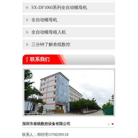
SX-DF1060系列全自动螺母机
全自动螺母机
全自动螺母植入机
三分钟了解叁线数控
联系我们
深圳市叁线数控设备有限公司
联系人：邓经理13760299118