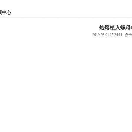
频中心
热熔植入螺母
2019-03-01 15:24:11 点