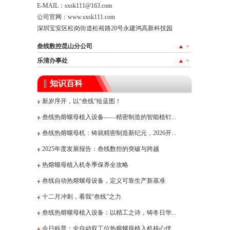
E-MAIL：sxsk111@163.com
公司官网：
www.sxsk111.com
深圳宝安区松岗街道松裕路20号永建鸿高新科技园
叁线数控昆山分公司
乐清办事处
知识百科
新岁序开，以“叁线”绘蓝图！
叁线热熔螺母植入设备——精密制造的智能植钉...
叁线热熔螺母机：铸就精密制造新纪元，2026开...
2025年度发展报告：叁线数控的突破与跨越
热熔螺母植入机冬季保养全攻略
叁线自动热熔螺母设备，定义可靠生产新基准
十二月冲刺，看我“叁线”之力
叁线热熔螺母植入设备：以精工之诗，铸冬日华...
今日科普：全自动双工位热熔螺母植入机核心优...