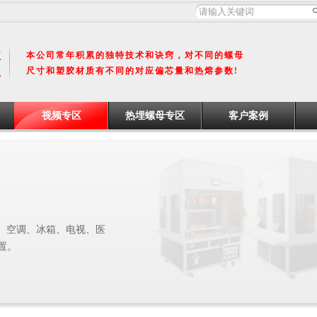
级
本公司常年积累的独特技术和诀窍，对不同的螺母
工
尺寸和塑胶材质有不同的对应偏芯量和热熔参数!
视频专区
热埋螺母专区
客户案例
工、空调、冰箱、电视、医
置。