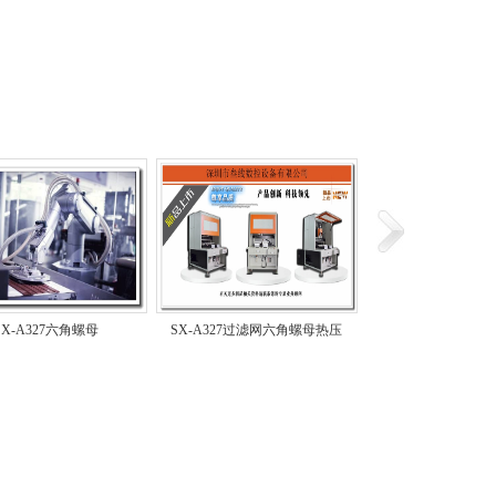
-A327过滤网六角螺母热压
SX- S408双头自动埋钉机
SX- C1520龙