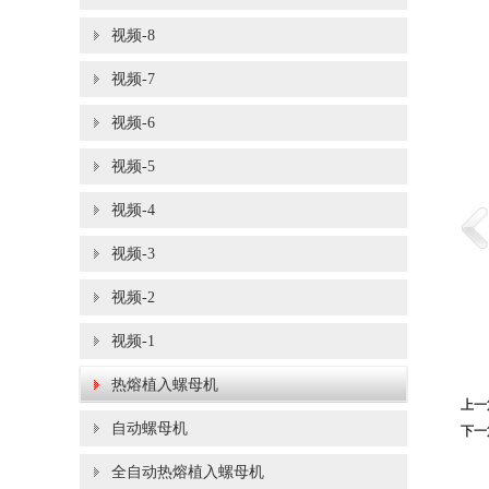
视频-8
视频-7
视频-6
视频-5
视频-4
视频-3
视频-2
SX-A327汽车配件螺母热
视频-1
热熔植入螺母机
上一
自动螺母机
下一
全自动热熔植入螺母机