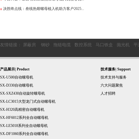
决胜终点线：叁线热熔螺母植入机助力客户2025...
友情链接：
屏蔽房
钢砂
拖链电缆
数控系统
马口铁盒
抛光机
平
产品展示| Product
技术服务| Support
SX-U500自动螺母机
技术支持与服务
SX-D330自动螺母机
六大问题聚焦
SX-SXZ430自动旋转螺母机
人才招聘
SX-LC3015大型龙门式自动螺母机
SX-H320高精密自动螺母机
SX-HF6012系列全自动螺母机
SX-LE5018系列全自动螺母机
SX-DF1060系列全自动螺母机