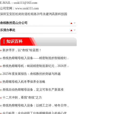
E-MAIL：sxsk111@163.com
公司官网：
www.sxsk111.com
深圳宝安区松岗街道松裕路20号永建鸿高新科技园
叁线数控昆山分公司
乐清办事处
知识百科
新岁序开，以“叁线”绘蓝图！
叁线热熔螺母植入设备——精密制造的智能植钉...
叁线热熔螺母机：铸就精密制造新纪元，2026开...
2025年度发展报告：叁线数控的突破与跨越
热熔螺母植入机冬季保养全攻略
叁线自动热熔螺母设备，定义可靠生产新基准
十二月冲刺，看我“叁线”之力
叁线热熔螺母植入设备：以精工之诗，铸冬日华...
今日科普：全自动双工位热熔螺母植入机核心优...