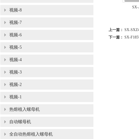
SX
视频-8
视频-7
上一篇：
SX-SX
视频-6
下一篇：
SX-F1
视频-5
视频-4
视频-3
视频-2
视频-1
热熔植入螺母机
自动螺母机
全自动热熔植入螺母机