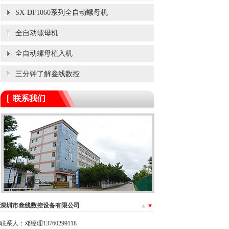
SX-DF1060系列全自动螺母机
全自动螺母机
全自动螺母植入机
三分钟了解叁线数控
联系我们
深圳市叁线数控设备有限公司
联系人：邓经理13760299118